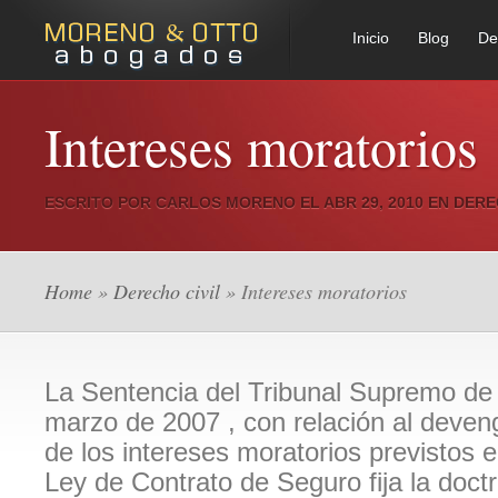
Inicio
Blog
De
Intereses moratorios
ESCRITO POR
CARLOS MORENO
EL ABR 29, 2010 EN
DERE
Home
»
Derecho civil
» Intereses moratorios
La Sentencia del Tribunal Supremo de
marzo de 2007 , con relación al deven
de los intereses moratorios previstos en
Ley de Contrato de Seguro fija la doctr